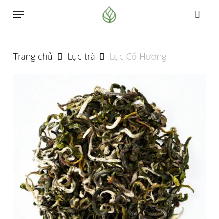
Skip
Menu
to
main
content
Trang chủ
Lục trà
Lục Cổ Hương