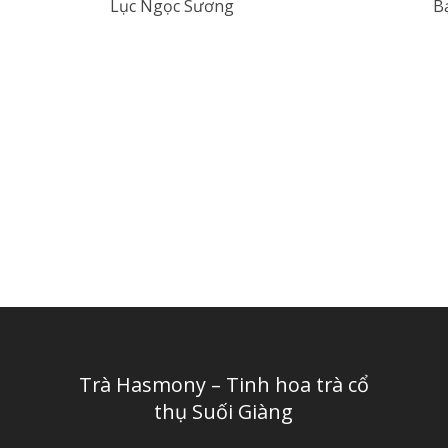
Lục Ngọc Sương
B
Trà Hasmony – Tinh hoa trà cổ
thụ Suối Giàng