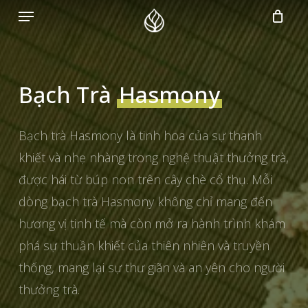
Menu
Skip
to
main
content
Bạch Trà
Hasmony
Bạch trà Hasmony là tinh hoa của sự thanh
khiết và nhẹ nhàng trong nghệ thuật thưởng trà,
được hái từ búp non trên cây chè cổ thụ. Mỗi
dòng bạch trà Hasmony không chỉ mang đến
hương vị tinh tế mà còn mở ra hành trình khám
phá sự thuần khiết của thiên nhiên và truyền
thống, mang lại sự thư giãn và an yên cho người
thưởng trà.