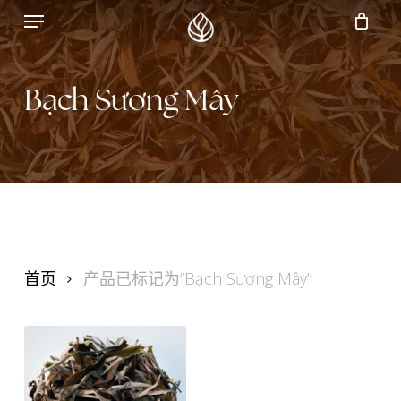
Menu
Skip
to
main
Bạch Sương Mây
content
首页
产品已标记为“Bạch Sương Mây”