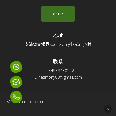
C
o
n
t
a
c
t
地址
安沛省文振县Suối Giàng社Giàng A村
联系
T: +84983480222
E: hasmony88@gmail.com
© 2026 hasmony.com.