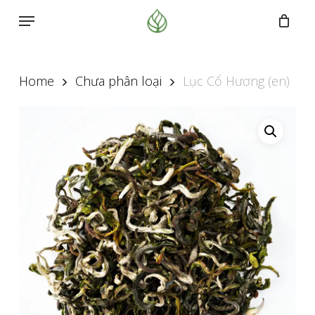
Skip
Menu
to
main
content
Home
Chưa phân loại
Lục Cổ Hương (en)