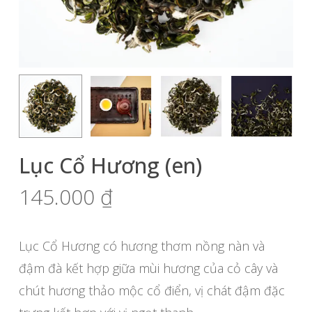
Lục Cổ Hương (en)
145.000
₫
Lục Cổ Hương có hương thơm nồng nàn và
đậm đà kết hợp giữa mùi hương của cỏ cây và
chút hương thảo mộc cổ điển, vị chát đậm đặc