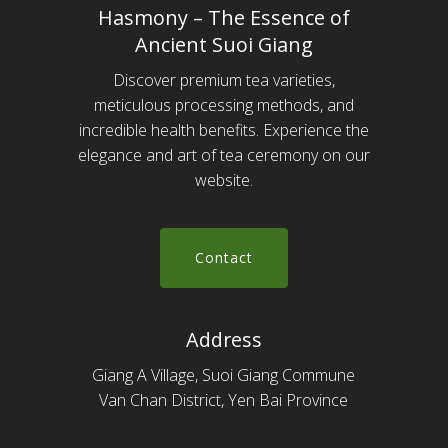
Hasmony – The Essence of
Ancient Suoi Giang
Discover premium tea varieties,
meticulous processing methods, and
incredible health benefits. Experience the
elegance and art of tea ceremony on our
website.
C
o
n
t
a
c
t
Address
Giang A Village, Suoi Giang Commune
Van Chan District, Yen Bai Province